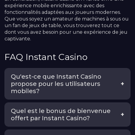
expérience mobile enrichissante avec des
fonctionnalités adaptées aux joueurs modernes.
Que vous soyez un amateur de machines à sous ou
un fan de jeux de table, vous trouverez tout ce
dont vous avez besoin pour une expérience de jeu
captivante.
FAQ Instant Casino
Qu'est-ce que Instant Casino
propose pour les utilisateurs
mobiles?
Instant Casino offre une plateforme mobile
optimisée avec une interface utilisateur claire,
Quel est le bonus de bienvenue
un accès à plus de 3,000 jeux, et une
offert par Instant Casino?
compatibilité avec iOS et Android.
Instant Casino propose un bonus de