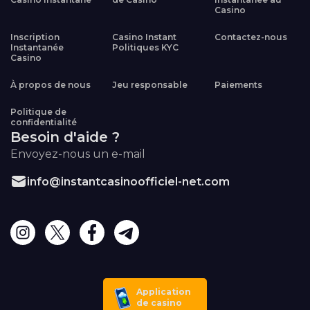
Casino
Inscription
Casino Instant
Contactez-nous
Instantanée
Politiques KYC
Casino
À propos de nous
Jeu responsable
Paiements
Politique de
confidentialité
Besoin d'aide ?
Envoyez-nous un e-mail
info@instantcasinoofficiel-net.com
Application
de casino