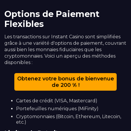
Options de Paiement
Flexibles
Les transactions sur Instant Casino sont simplifiées
grâce à une variété d'options de paiement, couvrant
aussi bien les monnaies fiduciaires que les
cryptomonnaies. Voici un aperçu des méthodes
disponibles :
Obtenez votre bonus de bienvenue
de 200 % !
Cartes de crédit (VISA, Mastercard)
Portefeuilles numériques (MiFinity)
Cryptomonnaies (Bitcoin, Ethereum, Litecoin,
etc.)