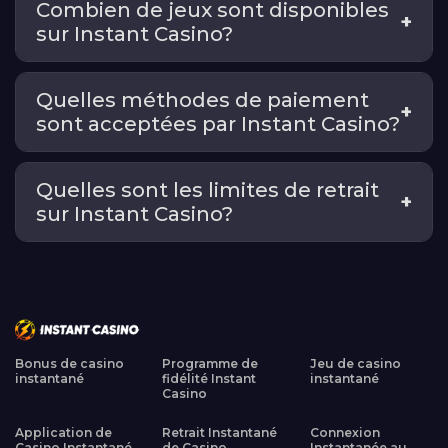
bienvenue de 200% jusqu'à 7,500 € avec un
Combien de jeux sont disponibles
dépôt minimum de 20 €, débloqué en quatre
sur Instant Casino?
étapes avec des exigences de mise de 15x le
dépôt.
Instant Casino propose plus de 3,000 jeux,
incluant des machines à sous, des jeux de
Quelles méthodes de paiement
table et des jeux avec croupiers en direct.
sont acceptées par Instant Casino?
Instant Casino accepte les cartes de crédit, les
portefeuilles numériques comme MiFinity, et
Quelles sont les limites de retrait
les cryptomonnaies telles que Bitcoin,
sur Instant Casino?
Ethereum et Litecoin.
Les retraits sont limités à 10,000 € par semaine
et 20,000 € par mois, bien que ces montants
puissent varier selon la méthode de paiement
et le statut du joueur.
Bonus de casino
Programme de
Jeu de casino
instantané
fidélité Instant
instantané
Casino
Application de
Retrait Instantané
Connexion
Casino Instantané
de Casino
Instantanée au