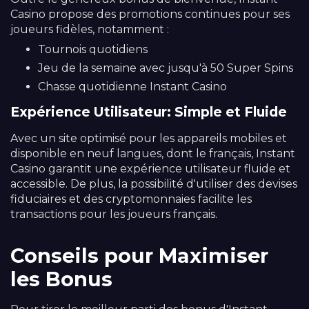
Casino
propose des promotions continues pour ses
joueurs fidèles, notamment :
Tournois quotidiens
Jeu de la semaine avec jusqu'à 50 Super Spins
Chasse quotidienne Instant Casino
Expérience Utilisateur: Simple et Fluide
Avec un site optimisé pour les appareils mobiles et
disponible en neuf langues, dont le français, Instant
Casino garantit une expérience utilisateur fluide et
accessible. De plus, la possibilité d'utiliser des devises
fiduciaires et des cryptomonnaies facilite les
transactions pour les joueurs français.
Conseils pour Maximiser
les Bonus